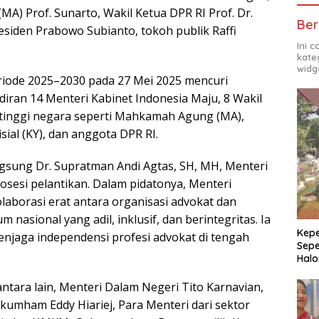
A) Prof. Sunarto, Wakil Ketua DPR RI Prof. Dr.
Ber
siden Prabowo Subianto, tokoh publik Raffi
Ini 
kate
widg
riode 2025–2030 pada 27 Mei 2025 mencuri
diran 14 Menteri Kabinet Indonesia Maju, 8 Wakil
 tinggi negara seperti Mahkamah Agung (MA),
ial (KY), dan anggota DPR RI.
gsung Dr. Supratman Andi Agtas, SH, MH, Menteri
esi pelantikan. Dalam pidatonya, Menteri
borasi erat antara organisasi advokat dan
asional yang adil, inklusif, dan berintegritas. Ia
Kepe
njaga independensi profesi advokat di tengah
Sepe
Halo
ntara lain, Menteri Dalam Negeri Tito Karnavian,
kumham Eddy Hiariej, Para Menteri dari sektor