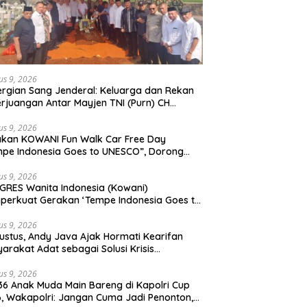
us 9, 2026
rgian Sang Jenderal: Keluarga dan Rekan
rjuangan Antar Mayjen TNI (Purn) CH
moan Sidabutar ke Peristirahatan Terakhir
us 9, 2026
kan KOWANI Fun Walk Car Free Day
pe Indonesia Goes to UNESCO”, Dorong
san Kuliner Nusantara Mendunia
us 9, 2026
RES Wanita Indonesia (Kowani)
erkuat Gerakan ‘Tempe Indonesia Goes to
sco”
us 9, 2026
ustus, Andy Java Ajak Hormati Kearifan
arakat Adat sebagai Solusi Krisis
gkungan
us 9, 2026
36 Anak Muda Main Bareng di Kapolri Cup
, Wakapolri: Jangan Cuma Jadi Penonton,