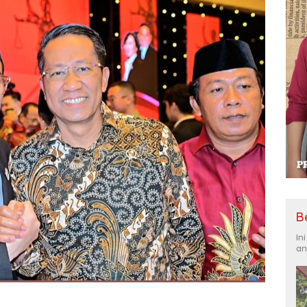
B
In
an