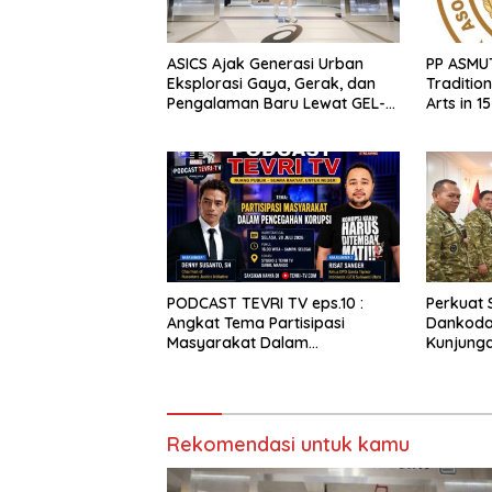
ASICS Ajak Generasi Urban
PP ASMU
Eksplorasi Gaya, Gerak, dan
Tradition
Pengalaman Baru Lewat GEL-
Arts in 1
STRATUS MC™ Pop Up
Indonesi
Experience
PODCAST TEVRI TV eps.10 :
Perkuat S
Angkat Tema Partisipasi
Dankodae
Masyarakat Dalam
Kunjunga
Pencegahan Korupsi
PLN
Rekomendasi untuk kamu