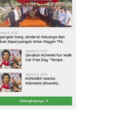
ustus 9, 2026
pergian Sang Jenderal: Keluarga dan
kan Seperjuangan Antar Mayjen TNI
urn) CH Halomoan Sidabutar ke
ristirahatan Terakhir
Agustus 9, 2026
Gerakan KOWANI Fun Walk
Car Free Day “Tempe
Indonesia Goes to
UNESCO”, Dorong Warisan
Kuliner Nusantara
Agustus 9, 2026
Mendunia
KONGRES Wanita
Indonesia (Kowani)
Memperkuat Gerakan
‘Tempe Indonesia Goes to
Unesco”
Selengkapnya