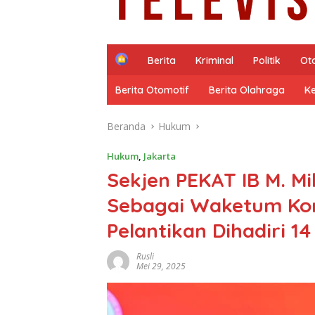
H
Berita
Kriminal
Politik
Ot
o
m
Berita Otomotif
Berita Olahraga
K
e
Beranda
Hukum
Hukum
,
Jakarta
Sekjen PEKAT IB M. Mi
Sebagai Waketum Kon
Pelantikan Dihadiri 1
Rusli
Mei 29, 2025