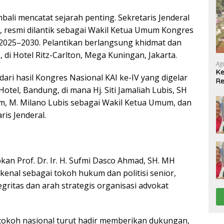
ali mencatat sejarah penting. Sekretaris Jenderal
, resmi dilantik sebagai Wakil Ketua Umum Kongres
 2025–2030. Pelantikan berlangsung khidmat dan
di Hotel Ritz-Carlton, Mega Kuningan, Jakarta.
Ag
Ke
dari hasil Kongres Nasional KAI ke-IV yang digelar
Re
otel, Bandung, di mana Hj. Siti Jamaliah Lubis, SH
(P
Pe
um, M. Milano Lubis sebagai Wakil Ketua Umum, dan
is Jenderal.
an Prof. Dr. Ir. H. Sufmi Dasco Ahmad, SH. MH
enal sebagai tokoh hukum dan politisi senior,
gritas dan arah strategis organisasi advokat
tokoh nasional turut hadir memberikan dukungan,