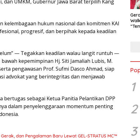
, dan UMKM, Gubernur Jawa Barat terpilih Kang
Ger
Walk
tan kelembagaan hukum nasional dan komitmen KAI
“Tem
sional, progresif, dan berpihak kepada keadilan
Goes
Dor
Kuli
Men
oelum” — Tegakkan keadilan walau langit runtuh —
 bawah kepemimpinan Hj. Siti Jamaliah Lubis, M.
serta pengawasan Prof. Sufmi Dasco Ahmad, siap
Pop
i advokat yang berintegritas dan menjawab
1
a bertugas sebagai Ketua Panitia Pelantikan DPP
2
fnya dalam penyelenggaraan momentum penting
donesia.
3
a, Gerak, dan Pengalaman Baru Lewat GEL-STRATUS MC™