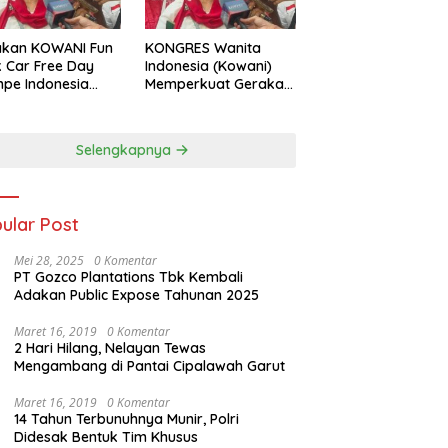
akan KOWANI Fun
KONGRES Wanita
 Car Free Day
Indonesia (Kowani)
pe Indonesia
Memperkuat Gerakan
 to UNESCO”,
‘Tempe Indonesia
ong Warisan
Goes to Unesco”
ner Nusantara
Selengkapnya
dunia
ular Post
Mei 28, 2025
0 Komentar
PT Gozco Plantations Tbk Kembali
Adakan Public Expose Tahunan 2025
Maret 16, 2019
0 Komentar
2 Hari Hilang, Nelayan Tewas
Mengambang di Pantai Cipalawah Garut
Maret 16, 2019
0 Komentar
14 Tahun Terbunuhnya Munir, Polri
Didesak Bentuk Tim Khusus