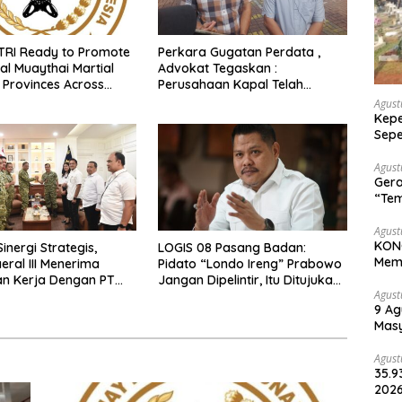
TRI Ready to Promote
Perkara Gugatan Perdata ,
al Muaythai Martial
Advokat Tegaskan :
5 Provinces Across
Perusahaan Kapal Telah
a
Beretikad Baik memberikan
Agust
Bantuan bagi Penumpang
Kepe
Kapal
Sepe
Halo
Agust
Gera
“Tem
Wari
Agust
KONG
inergi Strategis,
LOGIS 08 Pasang Badan:
Memp
ral III Menerima
Pidato “Londo Ireng” Prabowo
Une
n Kerja Dengan PT
Jangan Dipelintir, Itu Ditujukan
Agust
untuk Oknum
9 Ag
Masy
Lin
Agust
35.9
2026