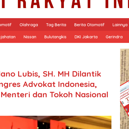
omotif
Olahraga
Tag Berita
Berita Otomotif
Lainnya
ejahatan
Nissan
Bulutangkis
DKI Jakarta
Gerindra
lano Lubis, SH. MH Dilantik
gres Advokat Indonesia,
4 Menteri dan Tokoh Nasional