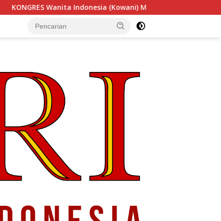
 (Kowani) Memperkuat Gerakan ‘Tempe Indonesia Goes to Unes